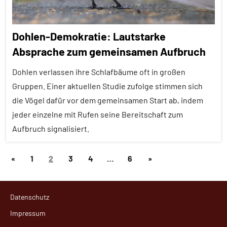
Tiergruppen
Amphibien
Dohlen-Demokratie: Lautstarke
Empfohlene
Absprache zum gemeinsamen Aufbruch
Artikel
Dohlen verlassen ihre Schlafbäume oft in großen
Forschung
aktuell
Gruppen. Einer aktuellen Studie zufolge stimmen sich
die Vögel dafür vor dem gemeinsamen Start ab, indem
Fortbewegung
jeder einzelne mit Rufen seine Bereitschaft zum
Orientierung
Aufbruch signalisiert.
Sinne
Seitennummerierung
Vorherige
Nächste
«
1
2
3
4
…
6
»
Alle
Wirbeltiere
der
Beiträge
Artikel
Beiträge
Beiträge
Alle
Datenschutz
Themen
Impressum
Alle