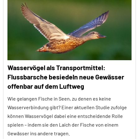
Alle
und
Artikel
anthropogene
Einflüsse
Alle
Themen
Lernen
und
Alle
Kognition
Tiergruppen
Soziales
Empfohlene
Lernen
Wasservögel als Transportmittel:
Artikel
Vögel
Flussbarsche besiedeln neue Gewässer
Ernährung
offenbar auf dem Luftweg
Wirbeltiere
Forschung
aktuell
Wie gelangen Fische in Seen, zu denen es keine
Wasserverbindung gibt? Einer aktuellen Studie zufolge
Lernen
können Wasservögel dabei eine entscheidende Rolle
und
Kognition
spielen – indem sie den Laich der Fische von einem
Gewässer ins andere tragen.
Vögel