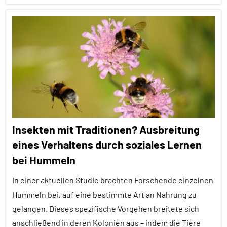
Werkzeuggebrauch
Alle
Wirbeltiere
Artikel
Alle
Themen
Alle
Tiergruppen
Empfohlene
Insekten mit Traditionen? Ausbreitung
Artikel
eines Verhaltens durch soziales Lernen
Fische
bei Hummeln
Forschung
aktuell
In einer aktuellen Studie brachten Forschende einzelnen
Hummeln bei, auf eine bestimmte Art an Nahrung zu
Fortbewegung
gelangen. Dieses spezifische Vorgehen breitete sich
Inter-
anschließend in deren Kolonien aus – indem die Tiere