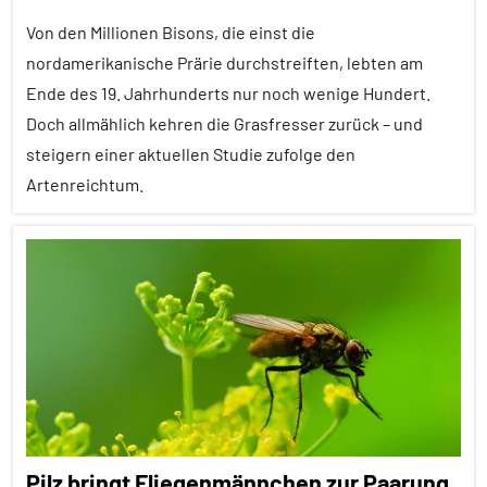
Forschung
aktuell
Von den Millionen Bisons, die einst die
nordamerikanische Prärie durchstreiften, lebten am
In
Ende des 19. Jahrhunderts nur noch wenige Hundert.
aller
Kürze
Doch allmählich kehren die Grasfresser zurück – und
steigern einer aktuellen Studie zufolge den
Inter-
Artenreichtum.
Spezies
Klimawandel
Alle
und
Artikel
anthropogene
Einflüsse
Alle
Themen
Lernen
und
Alle
Kognition
Tiergruppen
Vögel
Empfohlene
Pilz bringt Fliegenmännchen zur Paarung
Artikel
Wirbeltiere