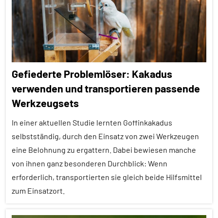
Sterberisiko
Themen
Vögel
Alle
Tiergruppen
Wirbeltiere
Empfohlene
Gefiederte Problemlöser: Kakadus
Artikel
verwenden und transportieren passende
Ernährung
Werkzeugsets
Forschung
aktuell
In einer aktuellen Studie lernten Goffinkakadus
selbstständig, durch den Einsatz von zwei Werkzeugen
In
eine Belohnung zu ergattern. Dabei bewiesen manche
aller
Kürze
von ihnen ganz besonderen Durchblick: Wenn
erforderlich, transportierten sie gleich beide Hilfsmittel
Inter-
zum Einsatzort.
Spezies
Klimawandel