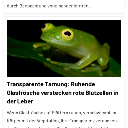
Spezies
durch Beobachtung voneinander lernten.
Migration
Vögel
Alle
Artikel
Wirbeltiere
Alle
Themen
Alle
Tiergruppen
Empfohlene
Transparente Tarnung: Ruhende
Artikel
Glasfrösche verstecken rote Blutzellen in
Erfahrungen
der Leber
Forschung
aktuell
Wenn Glasfrösche auf Blättern ruhen, verschwimmt ihr
Körper mit der Vegetation. Ihre Transparenz verdanken
Insekten