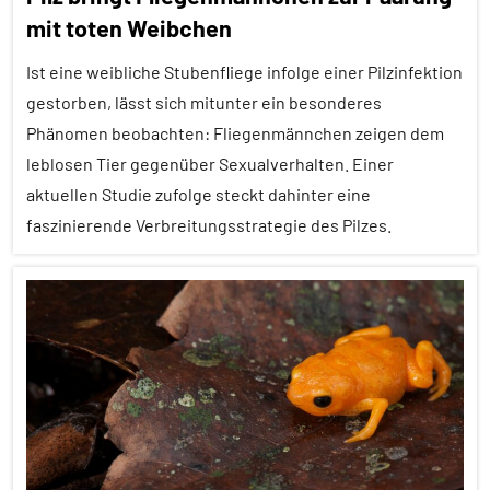
mit toten Weibchen
Ernährung
Ist eine weibliche Stubenfliege infolge einer Pilzinfektion
Forschung
aktuell
gestorben, lässt sich mitunter ein besonderes
Phänomen beobachten: Fliegenmännchen zeigen dem
In
leblosen Tier gegenüber Sexualverhalten. Einer
aller
aktuellen Studie zufolge steckt dahinter eine
Kürze
faszinierende Verbreitungsstrategie des Pilzes.
Klimawandel
und
anthropogene
Alle
Einflüsse
Artikel
Säugetiere
Alle
Themen
Wirbeltiere
Alle
Tiergruppen