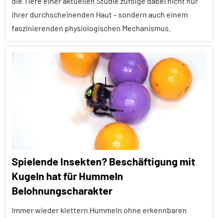
die Tiere einer aktuellen Studie zufolge dabei nicht nur
Lernen
ihrer durchscheinenden Haut – sondern auch einem
und
faszinierenden physiologischen Mechanismus.
Kognition
Soziales
Alle
Lernen
Artikel
Wirbellose
Alle
Themen
Alle
Tiergruppen
Amphibien
Spielende Insekten? Beschäftigung mit
Ausgewählte
Kugeln hat für Hummeln
Artikel
Belohnungscharakter
Empfohlene
Artikel
Immer wieder klettern Hummeln ohne erkennbaren