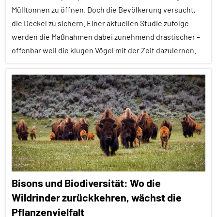
aktuell
Mülltonnen zu öffnen. Doch die Bevölkerung versucht,
die Deckel zu sichern. Einer aktuellen Studie zufolge
Insekten
werden die Maßnahmen dabei zunehmend drastischer –
Spielverhalten
offenbar weil die klugen Vögel mit der Zeit dazulernen.
Wirbellose
Alle
Artikel
Alle
Themen
Alle
Tiergruppen
Empfohlene
Bisons und Biodiversität: Wo die
Artikel
Wildrinder zurückkehren, wächst die
Ernährung
Pflanzenvielfalt