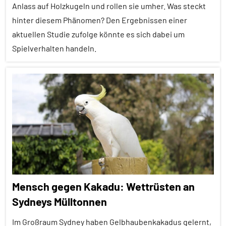
Anlass auf Holzkugeln und rollen sie umher. Was steckt
Forschung
hinter diesem Phänomen? Den Ergebnissen einer
aktuell
aktuellen Studie zufolge könnte es sich dabei um
Fressfeinde
Spielverhalten handeln.
Tarnung
Wirbeltiere
Alle
Artikel
Alle
Themen
Alle
Tiergruppen
Emotionen
Mensch gegen Kakadu: Wettrüsten an
Empfohlene
Sydneys Mülltonnen
Artikel
Im Großraum Sydney haben Gelbhaubenkakadus gelernt,
Forschung