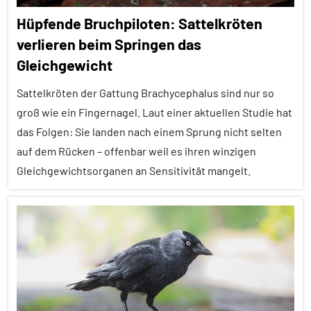
Empfohlene
Artikel
Hüpfende Bruchpiloten: Sattelkröten
verlieren beim Springen das
Fortpflanzung
Gleichgewicht
In
aller
Sattelkröten der Gattung Brachycephalus sind nur so
Kürze
groß wie ein Fingernagel. Laut einer aktuellen Studie hat
das Folgen: Sie landen nach einem Sprung nicht selten
Insekten
auf dem Rücken – offenbar weil es ihren winzigen
Pheromone
Gleichgewichtsorganen an Sensitivität mangelt.
Sozialverhalten
Wirbellose
Alle
Artikel
Alle
Themen
Alle