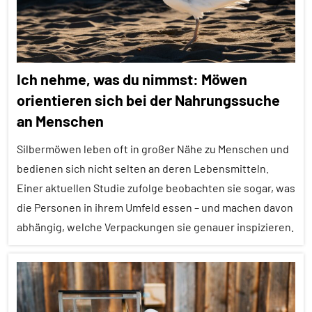
Alle
Tiergruppen
Empfohlene
Ich nehme, was du nimmst: Möwen
Artikel
orientieren sich bei der Nahrungssuche
Ernährung
an Menschen
Forschung
aktuell
Silbermöwen leben oft in großer Nähe zu Menschen und
bedienen sich nicht selten an deren Lebensmitteln.
Fressfeinde
Einer aktuellen Studie zufolge beobachten sie sogar, was
In
die Personen in ihrem Umfeld essen – und machen davon
aller
abhängig, welche Verpackungen sie genauer inspizieren.
Kürze
Inter-
Alle
Spezies
Artikel
Säugetiere
Alle