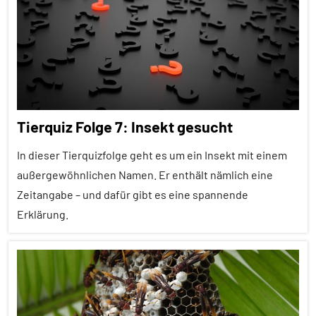
Alle
Themen
Alle
Tiergruppen
Ernährung
Tierquiz Folge 7: Insekt gesucht
Forschung
aktuell
In dieser Tierquizfolge geht es um ein Insekt mit einem
außergewöhnlichen Namen. Er enthält nämlich eine
Haustiere
Zeitangabe – und dafür gibt es eine spannende
Insekten
Erklärung.
Inter-
Spezies
Alle
Folgen
Säugetiere
Alle
Wirbellose