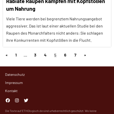
Rabiate Raupen kämpfen mit Kopfstößen
um Nahrung
Forschung
aktuell
Viele Tiere werden bei begrenztem Nahrungsangebot
Fressfeinde
aggressiver. Das ist laut einer aktuellen Studie bei den
Raupen des Monarchfalters nicht anders: Sie schlagen
Insekten
ihre Konkurrenten mit Kopfstößen in die Flucht.
Inter-
Spezies
Seitennummerierung
Vorherige
Nächste
«
1
…
3
4
5
6
7
»
Aggression
Wirbellose
der
Beiträge
Beiträge
Alle
Beiträge
Artikel
Datenschutz
Alle
Impressum
Themen
Kontakt
Alle
Facebook
Instagram
Twitter
Tiergruppen
Die Texte auf ETHOlogisch.de sind urheberrechtlich geschützt. Wo keine
Ernährung