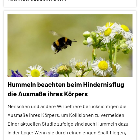
Wirbellose
Aggression
Alle
Artikel
Alle
Themen
Alle
Tiergruppen
Hummeln beachten beim Hindernisflug
Forschung
die Ausmaße ihres Körpers
aktuell
Menschen und andere Wirbeltiere berücksichtigen die
Fortpflanzung
Ausmaße ihres Körpers, um Kollisionen zu vermeiden.
Insekten
Einer aktuellen Studie zufolge sind auch Hummeln dazu
Konkurrenz
in der Lage: Wenn sie durch einen engen Spalt fliegen,