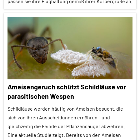
passen sie ihre Flughaltung gemäß ihrer Körpergröße an.
Soziale
Organisation
Alle
Sozialverhalten
Artikel
Wirbellose
Alle
Themen
Alle
Tiergruppen
Empfohlene
Ameisengeruch schützt Schildläuse vor
Artikel
parasitischen Wespen
Forschung
aktuell
Schildläuse werden häufig von Ameisen besucht, die
Insekten
sich von ihren Ausscheidungen ernähren – und
gleichzeitig die Feinde der Pflanzensauger abwehren.
Lernen
Eine aktuelle Studie zeigt: Bereits von den Ameisen
und