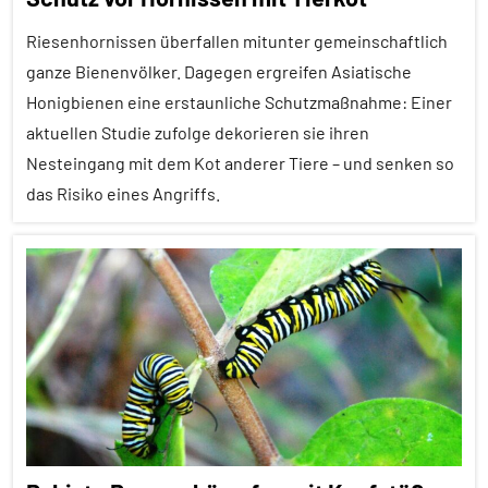
aktuell
Riesenhornissen überfallen mitunter gemeinschaftlich
Insekten
ganze Bienenvölker. Dagegen ergreifen Asiatische
Werkzeuggebrauch
Honigbienen eine erstaunliche Schutzmaßnahme: Einer
Wirbellose
aktuellen Studie zufolge dekorieren sie ihren
Nesteingang mit dem Kot anderer Tiere – und senken so
das Risiko eines Angriffs.
Alle
Artikel
Alle
Themen
Alle
Tiergruppen
Empfohlene
Artikel