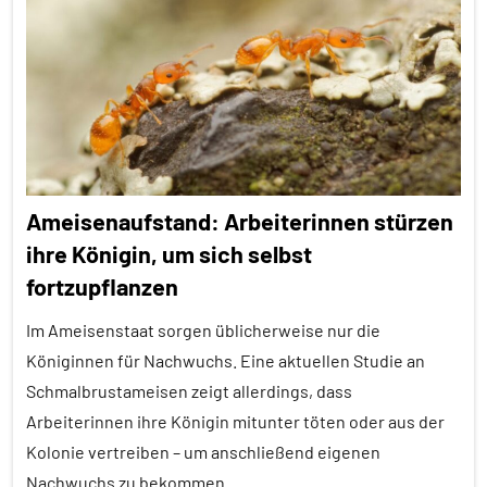
Verwandtschaft
Artikel
Wirbellose
Alle
Themen
Alle
Tiergruppen
Forschung
Ameisenaufstand: Arbeiterinnen stürzen
aktuell
ihre Königin, um sich selbst
Fortpflanzung
fortzupflanzen
Insekten
Im Ameisenstaat sorgen üblicherweise nur die
Inter-
Königinnen für Nachwuchs. Eine aktuellen Studie an
Spezies
Schmalbrustameisen zeigt allerdings, dass
Konkurrenz
Arbeiterinnen ihre Königin mitunter töten oder aus der
Sozialverhalten
Kolonie vertreiben – um anschließend eigenen
Nachwuchs zu bekommen.