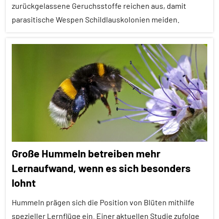
zurückgelassene Geruchsstoffe reichen aus, damit
Kognition
parasitische Wespen Schildlauskolonien meiden.
Wirbellose
Alle
Artikel
Alle
Themen
Alle
Tiergruppen
Ernährung
Große Hummeln betreiben mehr
Forschung
Lernaufwand, wenn es sich besonders
aktuell
lohnt
Fressfeinde
Hummeln prägen sich die Position von Blüten mithilfe
Insekten
spezieller Lernflüge ein. Einer aktuellen Studie zufolge