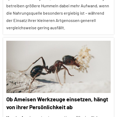
Inter-
betreiben größere Hummeln dabei mehr Aufwand, wenn
Spezies
die Nahrungsquelle besonders ergiebig ist – während
Mutualismus
der Einsatz ihrer kleineren Artgenossen generell
vergleichsweise gering ausfällt.
Sinne
Sterberisiko
Alle
Wirbellose
Artikel
Alle
Themen
Alle
Tiergruppen
Ernährung
Ob Ameisen Werkzeuge einsetzen, hängt
Forschung
von ihrer Persönlichkeit ab
aktuell