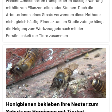
Manche Ameisenarten transportieren flüssige Nahrung
Insekten
mithilfe von Pflanzenteilen oder Steinen. Doch die
Lernen
Arbeiterinnen eines Staats verwenden diese Methode
und
nicht gleich häufig. Einer aktuellen Studie zufolge hängt
Kognition
die Neigung zum Werkzeuggebrauch mit der
Wirbellose
Persönlichkeit der Tiere zusammen.
Alle
Artikel
Alle
Themen
Alle
Tiergruppen
Ernährung
Honigbienen bekleben ihre Nester zum
Forschung
Schutz vor Hornissen mit Tierkot