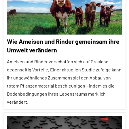
Themen
Alle
Tiergruppen
Forschung
Wie Ameisen und Rinder gemeinsam ihre
aktuell
Umwelt verändern
Fortpflanzung
Ameisen und Rinder verschaffen sich auf Grasland
Insekten
gegenseitig Vorteile. Einer aktuellen Studie zufolge kann
Soziale
ihr ungewöhnliches Zusammenspiel den Abbau von
Organisation
totem Pflanzenmaterial beschleunigen – indem es die
Sozialverhalten
Bodenbedingungen ihres Lebensraums merklich
Verwandtschaft
verändert.
Wirbellose
Alle
Artikel