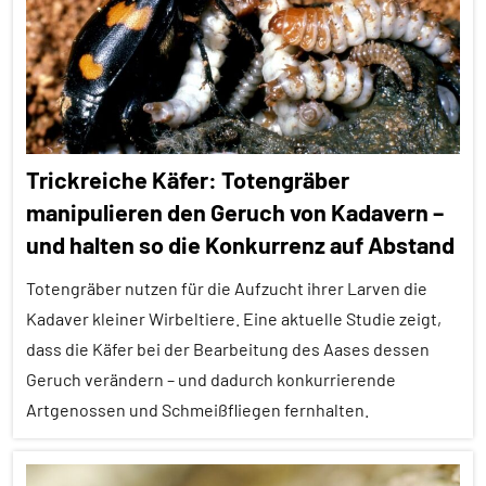
Alle
Themen
Alle
Tiergruppen
Altruismus
Trickreiche Käfer: Totengräber
Brutpflege
manipulieren den Geruch von Kadavern –
Forschung
und halten so die Konkurrenz auf Abstand
aktuell
Totengräber nutzen für die Aufzucht ihrer Larven die
Fortpflanzung
Kadaver kleiner Wirbeltiere. Eine aktuelle Studie zeigt,
Insekten
dass die Käfer bei der Bearbeitung des Aases dessen
Geruch verändern – und dadurch konkurrierende
Soziale
Organisation
Artgenossen und Schmeißfliegen fernhalten.
Sozialverhalten
Alle