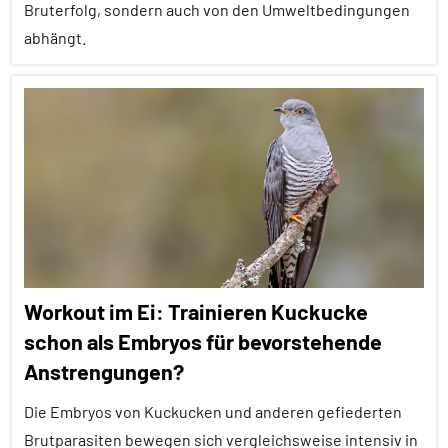
Bruterfolg, sondern auch von den Umweltbedingungen
Nestbau
abhängt.
Umwelteinflüsse
Affiliation
Vögel
Alle
Wirbeltiere
Artikel
Alle
Themen
Alle
Tiergruppen
Workout im Ei: Trainieren Kuckucke
Ernährung
schon als Embryos für bevorstehende
Forschung
Anstrengungen?
aktuell
Die Embryos von Kuckucken und anderen gefiederten
Fortpflanzung
Brutparasiten bewegen sich vergleichsweise intensiv in