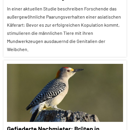
Inter-
Spezies
In einer aktuellen Studie beschreiben Forschende das
außergewöhnliche Paarungsverhalten einer asiatischen
Konkurrenz
Käferart: Bevor es zur erfolgreichen Kopulation kommt,
Sozialverhalten
stimulieren die männlichen Tiere mit ihren
Vögel
Mundwerkzeugen ausdauernd die Genitalien der
Weibchen.
Wirbeltiere
Alle
Artikel
Alle
Themen
Alle
Tiergruppen
Forschung
Gefiederte Nachmieter: Brüten in
aktuell