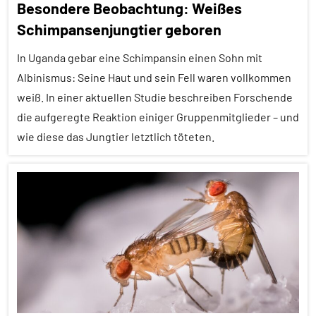
Besondere Beobachtung: Weißes
Forschung
Schimpansenjungtier geboren
aktuell
In Uganda gebar eine Schimpansin einen Sohn mit
Fressfeinde
Albinismus: Seine Haut und sein Fell waren vollkommen
Inter-
weiß. In einer aktuellen Studie beschreiben Forschende
Spezies
die aufgeregte Reaktion einiger Gruppenmitglieder – und
Konkurrenz
wie diese das Jungtier letztlich töteten.
Nestbau
Aggression
Sozialverhalten
Alle
Vögel
Artikel
Wirbeltiere
Alle
Themen
Alle
Tiergruppen