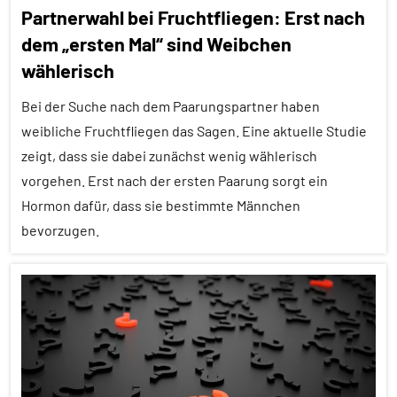
Partnerwahl bei Fruchtfliegen: Erst nach
Brutpflege
dem „ersten Mal“ sind Weibchen
Forschung
wählerisch
aktuell
Bei der Suche nach dem Paarungspartner haben
Fortpflanzung
weibliche Fruchtfliegen das Sagen. Eine aktuelle Studie
Säugetiere
zeigt, dass sie dabei zunächst wenig wählerisch
vorgehen. Erst nach der ersten Paarung sorgt ein
Sozialverhalten
Hormon dafür, dass sie bestimmte Männchen
Wirbeltiere
bevorzugen.
Alle
Artikel
Alle
Themen
Alle