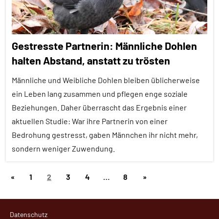
Amphibien
Fortpflanzung
Sozialverhalten
Gestresste Partnerin: Männliche Dohlen
Tierquiz
halten Abstand, anstatt zu trösten
Wirbeltiere
Männliche und Weibliche Dohlen bleiben üblicherweise
ein Leben lang zusammen und pflegen enge soziale
Beziehungen. Daher überrascht das Ergebnis einer
aktuellen Studie: War ihre Partnerin von einer
Bedrohung gestresst, gaben Männchen ihr nicht mehr,
sondern weniger Zuwendung.
Seitennummerierung
Vorherige
Nächste
«
1
2
3
4
…
8
»
Affiliation
der
Beiträge
Beiträge
Alle
Beiträge
Artikel
Datenschutz