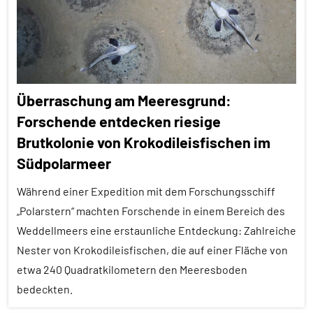
Themen
Alle
Tiergruppen
Brutpflege
Überraschung am Meeresgrund:
Forschung
Forschende entdecken riesige
aktuell
Brutkolonie von Krokodileisfischen im
Fortpflanzung
Südpolarmeer
Fressfeinde
Während einer Expedition mit dem Forschungsschiff
Inter-
„Polarstern“ machten Forschende in einem Bereich des
Spezies
Weddellmeers eine erstaunliche Entdeckung: Zahlreiche
Kooperation
Nester von Krokodileisfischen, die auf einer Fläche von
etwa 240 Quadratkilometern den Meeresboden
Soziale
bedeckten.
Beziehungen