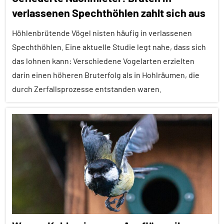
verlassenen Spechthöhlen zahlt sich aus
Fortpflanzung
Höhlenbrütende Vögel nisten häufig in verlassenen
Insekten
Spechthöhlen. Eine aktuelle Studie legt nahe, dass sich
Sozialverhalten
das lohnen kann: Verschiedene Vogelarten erzielten
Wirbellose
darin einen höheren Bruterfolg als in Hohlräumen, die
durch Zerfallsprozesse entstanden waren.
Alle
Artikel
Alle
Themen
Alle
Tiergruppen
Brutpflege