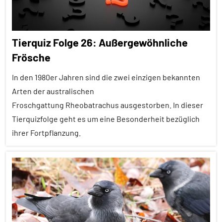
Tiergruppen
Erfahrungen
Tierquiz Folge 26: Außergewöhnliche
Forschung
Frösche
aktuell
In den 1980er Jahren sind die zwei einzigen bekannten
Fortpflanzung
Arten der australischen
Hormone
Froschgattung Rheobatrachus ausgestorben. In dieser
Insekten
Tierquizfolge geht es um eine Besonderheit bezüglich
ihrer Fortpflanzung.
Pheromone
Sozialverhalten
Alle
Wirbellose
Folgen
Alle
Tiergruppen