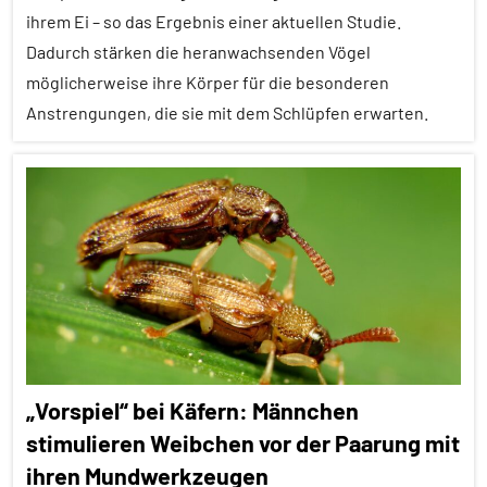
Klimawandel
ihrem Ei – so das Ergebnis einer aktuellen Studie.
und
Dadurch stärken die heranwachsenden Vögel
anthropogene
möglicherweise ihre Körper für die besonderen
Einflüsse
Anstrengungen, die sie mit dem Schlüpfen erwarten.
Soziale
Beziehungen
Alle
Soziale
Artikel
Organisation
Alle
Sozialverhalten
Themen
Umwelteinflüsse
Alle
Tiergruppen
Vögel
Forschung
Wirbeltiere
„Vorspiel“ bei Käfern: Männchen
aktuell
stimulieren Weibchen vor der Paarung mit
Fortpflanzung
ihren Mundwerkzeugen