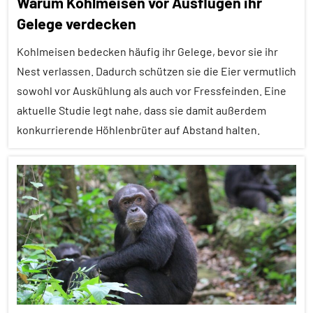
Warum Kohlmeisen vor Ausflügen ihr
Forschung
Gelege verdecken
aktuell
Kohlmeisen bedecken häufig ihr Gelege, bevor sie ihr
Fortpflanzung
Nest verlassen. Dadurch schützen sie die Eier vermutlich
Inter-
sowohl vor Auskühlung als auch vor Fressfeinden. Eine
Spezies
aktuelle Studie legt nahe, dass sie damit außerdem
Nestbau
konkurrierende Höhlenbrüter auf Abstand halten.
Sozialverhalten
Alle
Vögel
Artikel
Wirbeltiere
Alle
Themen
Alle
Tiergruppen
Brutpflege