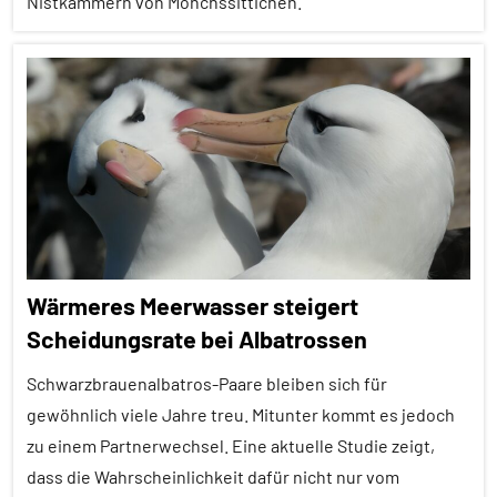
In
Nistkammern von Mönchssittichen.
aller
Kürze
Alle
Artikel
Nestbau
Alle
Soziale
Themen
Organisation
Alle
Wirbeltiere
Tiergruppen
Empfohlene
Wärmeres Meerwasser steigert
Artikel
Scheidungsrate bei Albatrossen
Forschung
aktuell
Schwarzbrauenalbatros-Paare bleiben sich für
Inter-
gewöhnlich viele Jahre treu. Mitunter kommt es jedoch
Spezies
zu einem Partnerwechsel. Eine aktuelle Studie zeigt,
dass die Wahrscheinlichkeit dafür nicht nur vom
Neozoon