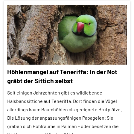
Soziale
Alle
Organisation
Artikel
Sozialverhalten
Alle
Verwandtschaft
Themen
Vögel
Alle
Tiergruppen
Wirbeltiere
Ausgewählte
Höhlenmangel auf Teneriffa: In der Not
Artikel
gräbt der Sittich selbst
Brutpflege
Seit einigen Jahrzehnten gibt es wildlebende
Empfohlene
Artikel
Halsbandsittiche auf Teneriffa. Dort finden die Vögel
allerdings kaum Baumhöhlen als geeignete Brutplätze.
Fische
Die Lösung der anpassungsfähigen Papageien: Sie
Fortpflanzung
graben sich Hohlräume in Palmen – oder besetzen die